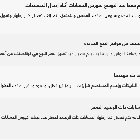
 فقط عند التوسع لفهرس الحسابات أثناء إدخال المستندات.
وابت المجموعة وفي صفحة
الفحص والتدقيق
يتم إلغاء تفعيل خيار
إظهار وقبول 
ف من فواتير البيع الجديدة
ضافة الفواتير والإرساليات يتم تفعيل خيار
تعديل
سعر
البيع
في
كرتالصنف
من
أسعا
د جاء موعدها
الشيكات وإعلام
المستخدم
قبل
(عدد الأيام)
غير فعال، والموجود في صفحة
الدخول
لحسابات ذات الرصيد الصفر
باعة
يتم تفعيل خيار
إظهار الحسابات ذات الرصيد الصفر عند طباعة فهرس الحسابات أو