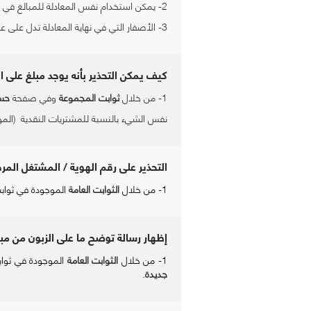
2- يمكن استخدام نفس المعادلة للمبالغ في القيود وكذلك كميات الأصناف.
3- الأصفار التي في نهاية المعادلة تدل على عدد الكسور المطلوبة.
كيف يمكن التحذير بأنه يوجد مبلغ على ال
1- من خلال
ثوابت المجموعة
وفي صفحة
حسا
نفس الشيء بالنسبة للمشتريات النقدية
(المو
التحذير على رقم الهوية / المشتغل الم
1- من خلال
الثوابت العامة
الموجودة في ثوا
إظهار رسالة توضح ما على الزبون من مبال
1- من خلال
الثوابت العامة
الموجودة في ثو
جديدة
.