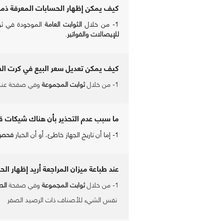
كيف يمكن إظهار الحسابات المعرفة ذمم
1- من خلال
الثوابت العامة
الموجودة في ث
للإيصالات والفواتير
.
كيف يمكن تعديل سعر البيع في كرت الصن
1- من خلال
ثوابت المجموعة
وفي صفحة عند إ
ما سبب عدم التحذير بأن هناك شيكات ق
1- إما أن تاريخ الجهاز خاطئ، أو أن الخيار
فحص
عند طباعة ميزان المراجعة أريد إظهار ا
1- من خلال
ثوابت المجموعة
وفي صفحة
الط
نفس الشيء للأصناف ذات الرصيد الصفر